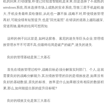
机的到来,行动缓慢,即使已经知道智能机是未来,但是选择了不成熟的
windows系统,而未选择市场上成熟的安卓系统,导致三星手机趁机做
大,手机业务最终卖给微软,从此也一蹶不振.战略不对,即使绩效管理
再好,可能业绩有短暂提升,也是"回光返照".在错误的道路上越陷越深,
背道而驰,最终的结局可想而知.
这样的例子比比皆是,如柯达胶卷、索尼的迷失等巨头企业,管理绩
效管理水平不可谓不高,但最终结局是破产的破产,迷失的迷失.
良好的管理基础是第二大基石
首先在绩效管理过程中,战略目标必须分解落实到部门、个人,这就
需要良好的战略分解能力.其次绩效管理的目的是绩效改进,如果没有
良好的基础数据,原先的标准、效率是什么如果都没有相应的数据积
累,那么,如何能提出新的提升目标呢?
良好的绩效文化是第三大基石